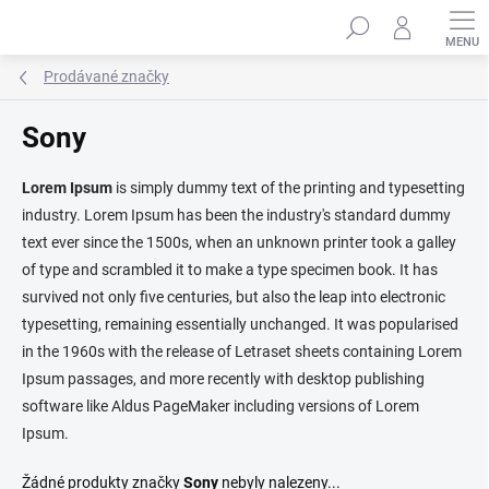
Přejít
Hledat
na
obsah
Prodávané značky
Sony
Lorem Ipsum
is simply dummy text of the printing and typesetting
industry. Lorem Ipsum has been the industry's standard dummy
text ever since the 1500s, when an unknown printer took a galley
of type and scrambled it to make a type specimen book. It has
survived not only five centuries, but also the leap into electronic
typesetting, remaining essentially unchanged. It was popularised
in the 1960s with the release of Letraset sheets containing Lorem
Ipsum passages, and more recently with desktop publishing
software like Aldus PageMaker including versions of Lorem
Ipsum.
Žádné produkty značky
Sony
nebyly nalezeny...