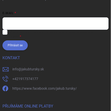
E-MAIL
Vložením e-mailu súhlasíte s
podmienkami ochrany osobných
údajov
Přihlásit se
KONTAKT
info
@
jakubtursky.sk
+421917374177
https://www.facebook.com/jakub.tursky/
PŘIJÍMÁME ONLINE PLATBY